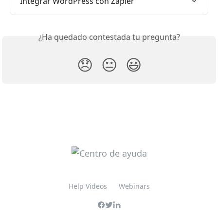
Integrar WordPress con Zapier
¿Ha quedado contestada tu pregunta?
😞
😐
😃
Help Videos
Webinars